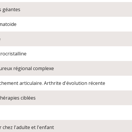
es géantes
umatoïde
e
rocristalline
reux régional complexe
hement articulaire. Arthrite d'évolution récente
thérapies ciblées
 chez l'adulte et l'enfant