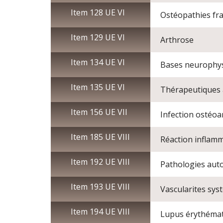
Item 128 UE VI
Ostéopathies fra
Item 129 UE VI
Arthrose
Item 134 UE VI
Bases neurophys
Item 135 UE VI
Thérapeutiques 
Item 156 UE VII
Infection ostéoar
Item 185 UE VIII
Réaction inflamma
Item 192 UE VIII
Pathologies auto
Item 193 UE VIII
Vascularites sys
Item 194 UE VIII
Lupus érythéma