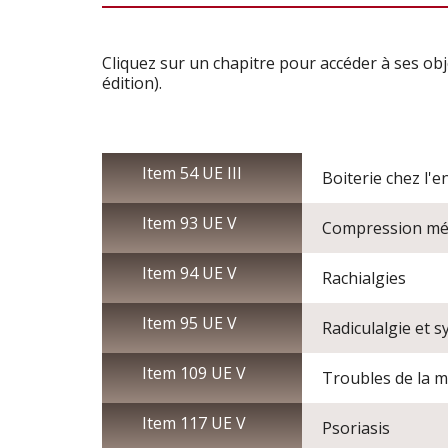
Cliquez sur un chapitre pour accéder à ses obj
édition).
Item 54 UE III
Boiterie chez l'e
Item 93 UE V
Compression méd
Item 94 UE V
Rachialgies
Item 95 UE V
Radiculalgie et 
Item 109 UE V
Troubles de la ma
Item 117 UE V
Psoriasis