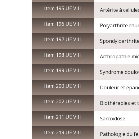
Item 195 UE VIII
Artérite à cellul
Item 196 UE VIII
Polyarthrite rh
Item 197 UE VIII
Spondyloarthrit
Item 198 UE VIII
Arthropathie mic
Item 199 UE VIII
Syndrome doulou
Item 200 UE VIII
Douleur et épanc
Item 202 UE VIII
Biothérapies et 
Item 211 UE VIII
Sarcoïdose
Item 219 UE VIII
Pathologie du fer