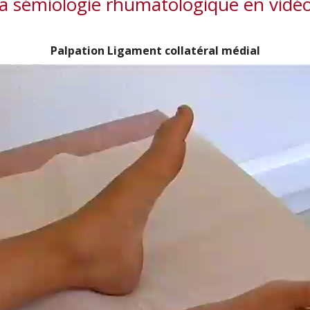
a sémiologie rhumatologique en vidé
Palpation Ligament collatéral médial