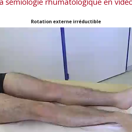
a sémiologie rhumatologique en vidé
Rotation externe irréductible