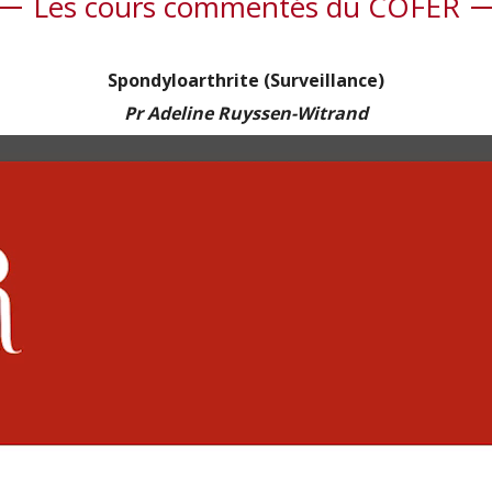
Les cours commentés du COFER
Spondyloarthrite (Surveillance)
Pr Adeline Ruyssen-Witrand