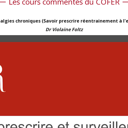
Les cours commentés du COFER
lgies chroniques (Savoir prescrire réentrainement à l'e
Dr Violaine Foltz