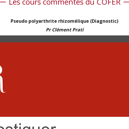
Les cours commentés du COFER
Pseudo polyarthrite rhizomélique (Diagnostic)
Pr Clément Prati