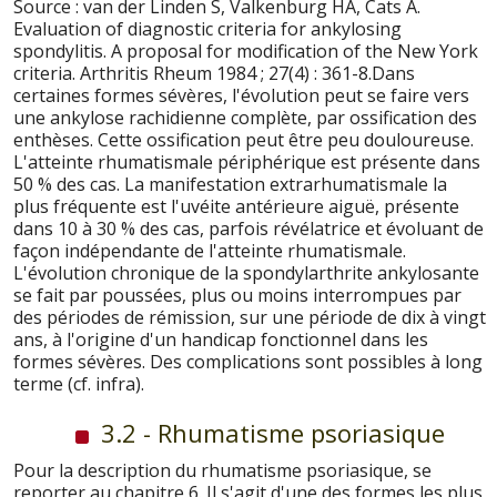
Source : van der Linden S, Valkenburg HA, Cats A.
Evaluation of diagnostic criteria for ankylosing
spondylitis. A proposal for modification of the New York
criteria. Arthritis Rheum 1984 ; 27(4) : 361-8.Dans
certaines formes sévères, l'évolution peut se faire vers
une ankylose rachidienne complète, par ossification des
enthèses. Cette ossification peut être peu douloureuse.
L'atteinte rhumatismale périphérique est présente dans
50 % des cas. La manifestation extrarhumatismale la
plus fréquente est l'uvéite antérieure aiguë, présente
dans 10 à 30 % des cas, parfois révélatrice et évoluant de
façon indépendante de l'atteinte rhumatismale.
L'évolution chronique de la spondylarthrite ankylosante
se fait par poussées, plus ou moins interrompues par
des périodes de rémission, sur une période de dix à vingt
ans, à l'origine d'un handicap fonctionnel dans les
formes sévères. Des complications sont possibles à long
terme (cf. infra).
3.2 - Rhumatisme psoriasique
Pour la description du rhumatisme psoriasique, se
reporter au chapitre 6. Il s'agit d'une des formes les plus