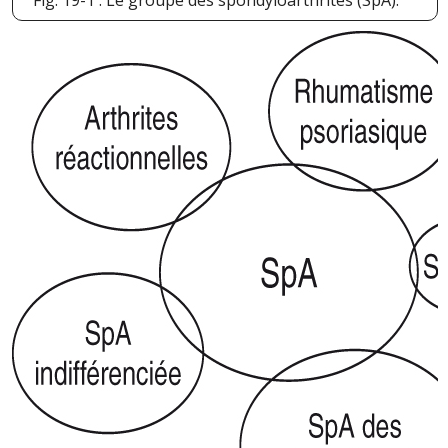
Fig. 19-1 : Le groupe des spondyloarthrites (SpA).