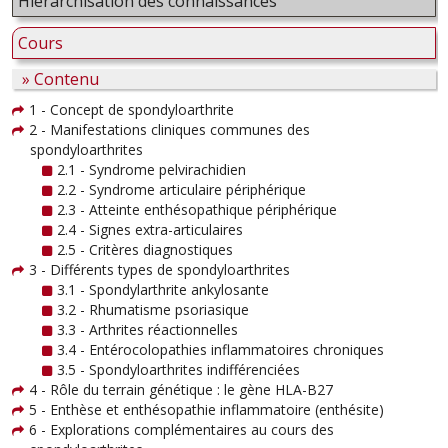
Hiérarchisation des connaissances
Cours
» Contenu
1 - Concept de spondyloarthrite
2 - Manifestations cliniques communes des
spondyloarthrites
2.1 - Syndrome pelvirachidien
2.2 - Syndrome articulaire périphérique
2.3 - Atteinte enthésopathique périphérique
2.4 - Signes extra-articulaires
2.5 - Critères diagnostiques
3 - Différents types de spondyloarthrites
3.1 - Spondylarthrite ankylosante
3.2 - Rhumatisme psoriasique
3.3 - Arthrites réactionnelles
3.4 - Entérocolopathies inflammatoires chroniques
3.5 - Spondyloarthrites indifférenciées
4 - Rôle du terrain génétique : le gène HLA-B27
5 - Enthèse et enthésopathie inflammatoire (enthésite)
6 - Explorations complémentaires au cours des