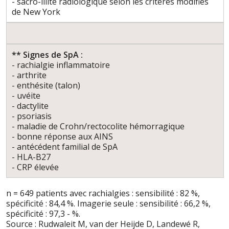
- sacro-iliite radiologique selon les critères modifiés
de New York
** Signes de SpA :
- rachialgie inflammatoire
- arthrite
- enthésite (talon)
- uvéite
- dactylite
- psoriasis
- maladie de Crohn/rectocolite hémorragique
- bonne réponse aux AINS
- antécédent familial de SpA
- HLA-B27
- CRP élevée
n = 649 patients avec rachialgies : sensibilité : 82 %,
spécificité : 84,4 %. Imagerie seule : sensibilité : 66,2 %,
spécificité : 97,3 - %.
Source : Rudwaleit M, van der Heijde D, Landewé R,