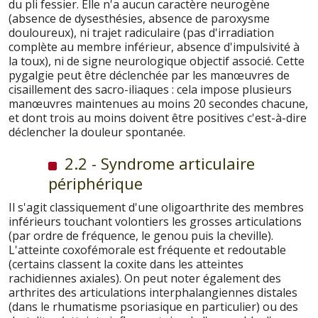
du pli fessier. Elle n'a aucun caractère neurogène
(absence de dysesthésies, absence de paroxysme
douloureux), ni trajet radiculaire (pas d'irradiation
complète au membre inférieur, absence d'impulsivité à
la toux), ni de signe neurologique objectif associé. Cette
pygalgie peut être déclenchée par les manœuvres de
cisaillement des sacro-iliaques : cela impose plusieurs
manœuvres maintenues au moins 20 secondes chacune,
et dont trois au moins doivent être positives c'est-à-dire
déclencher la douleur spontanée.
2.2 - Syndrome articulaire
périphérique
Il s'agit classiquement d'une oligoarthrite des membres
inférieurs touchant volontiers les grosses articulations
(par ordre de fréquence, le genou puis la cheville).
L'atteinte coxofémorale est fréquente et redoutable
(certains classent la coxite dans les atteintes
rachidiennes axiales). On peut noter également des
arthrites des articulations interphalangiennes distales
(dans le rhumatisme psoriasique en particulier) ou des