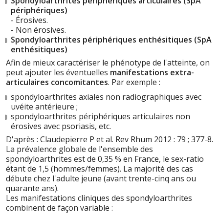
Spondyloarthrites périphériques articulaires (SpA
périphériques)
- Érosives.
- Non érosives.
Spondyloarthrites périphériques enthésitiques (SpA
enthésitiques)
Afin de mieux caractériser le phénotype de l'atteinte, on
peut ajouter les éventuelles
manifestations extra-
articulaires concomitantes
. Par exemple :
spondyloarthrites axiales non radiographiques avec
uvéite antérieure ;
spondyloarthrites périphériques articulaires non
érosives avec psoriasis, etc.
D'après : Claudepierre P et al. Rev Rhum 2012 : 79 ; 377-8.
La prévalence globale de l'ensemble des
spondyloarthrites est de 0,35 % en France, le sex-ratio
étant de 1,5 (hommes/femmes). La majorité des cas
débute chez l'adulte jeune (avant trente-cinq ans ou
quarante ans).
Les manifestations cliniques des spondyloarthrites
combinent de façon variable :