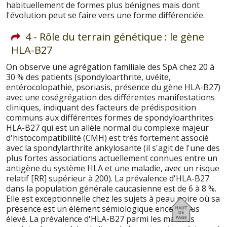
habituellement de formes plus bénignes mais dont
l'évolution peut se faire vers une forme différenciée.
4 - Rôle du terrain génétique : le gène
HLA-B27
On observe une agrégation familiale des SpA chez 20 à
30 % des patients (spondyloarthrite, uvéite,
entérocolopathie, psoriasis, présence du gène HLA-B27)
avec une coségrégation des différentes manifestations
cliniques, indiquant des facteurs de prédisposition
communs aux différentes formes de spondyloarthrites.
HLA-B27 qui est un allèle normal du complexe majeur
d'histocompatibilité (CMH) est très fortement associé
avec la spondylarthrite ankylosante (il s'agit de l'une des
plus fortes associations actuellement connues entre un
antigène du système HLA et une maladie, avec un risque
relatif [RR] supérieur à 200). La prévalence d'HLA-B27
dans la population générale caucasienne est de 6 à 8 %.
Elle est exceptionnelle chez les sujets à peau noire où sa
présence est un élément sémiologique encore plus
élevé. La prévalence d'HLA-B27 parmi les malades