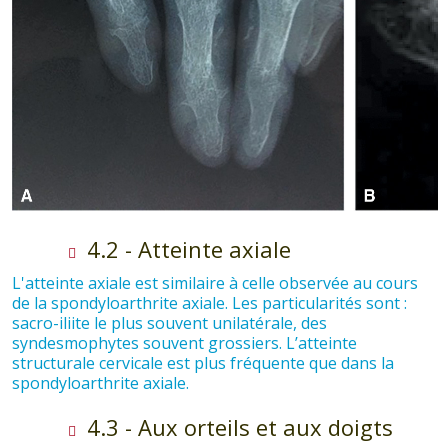
4.2 - Atteinte axiale
L'atteinte axiale est similaire à celle observée au cours
de la spondyloarthrite axiale. Les particularités sont :
sacro-iliite le plus souvent unilatérale, des
syndesmophytes souvent grossiers. L’atteinte
structurale cervicale est plus fréquente que dans la
spondyloarthrite axiale.
4.3 - Aux orteils et aux doigts