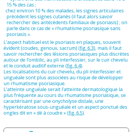
15 % des cas ;
chez environ 10 % des malades, les signes articulaires
précèdent les signes cutanés (il faut alors savoir
rechercher des antécédents familiaux de psoriasis) ; on
parle dans ce cas de « rhumatisme psoriasique sans
psoriasis ».
L’aspect habituel est le psoriasis en plaques, souvent
évident (coudes, genoux, sacrum) (
fig. 6.3
), mais il faut
savoir rechercher des lésions psoriasiques plus discrètes
autour de l’ombilic, au pli interfessier, sur le cuir chevelu
et le conduit auditif externe (
fig. 6.4
).
Les localisations du cuir chevelu, du pli interfessier et
unguéale sont plus associées au risque de développer
un rhumatisme psoriasique.
L’atteinte unguéale serait l’atteinte dermatologique la
plus fréquente au cours du rhumatisme psoriasique, se
caractérisant par une onycholyse distale, une
hyperkératose sous-unguéale et un aspect ponctué des
ongles dit en « dé à coudre » (
fig. 6.5
).