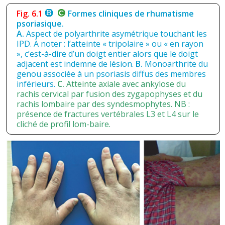
Fig. 6.1
Formes cliniques de rhumatisme
psoriasique.
A.
Aspect de polyarthrite asymétrique touchant les
IPD. À noter : l’atteinte « tripolaire » ou « en rayon
», c’est-à-dire d’un doigt entier alors que le doigt
adjacent est indemne de lésion.
B.
Monoarthrite du
genou associée à un psoriasis diffus des membres
inférieurs.
C.
Atteinte axiale avec ankylose du
rachis cervical par fusion des zygapophyses et du
rachis lombaire par des syndesmophytes. NB :
présence de fractures vertébrales L3 et L4 sur le
cliché de profil lom-baire.