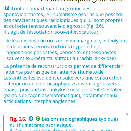
Tout en appartenant au groupe des
spondyloarthrites, le rhumatisme psoriasique possède
des caractéristiques radiologiques qui lui sont propres
et qui orientent souvent le diagnostic (
fig. 6.6
).
Il s’agit de l’association souvent évocatrice :
de lésions destructrices (érosion marginale, ostéolyse) ;
et de lésions reconstructrices (hyperostose,
appositions périostées, périostite, enthésophytes
souvent exu-bérants, surtout au rachis, ankylose).
La présence de reconstructions permet de différencier
l’atteinte psoriasique de l’atteinte rhumatoïde.
Les enthésites évoluent ensuite vers une construction
ostéopériostée (enthésophytes souvent « grossiers »,
épais) ; puis parfois l’ankylose osseuse peut s’installer
(parfois de façon asymptomatique), notamment aux
articulations interphalangiennes.
Fig. 6.6.
Lésions radiographiques typiques
du rhumatisme psoriasique.
A
. Association évocatrice de lésions destructrices