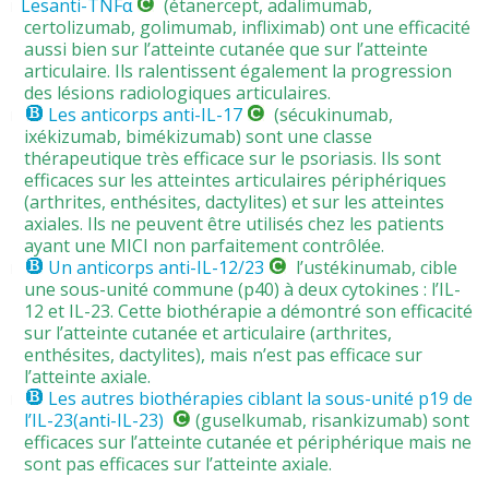
Lesanti-TNFα
(étanercept, adalimumab,
certolizumab, golimumab, infliximab) ont une efficacité
aussi bien sur l’atteinte cutanée que sur l’atteinte
articulaire. Ils ralentissent également la progression
des lésions radiologiques articulaires.
Les anticorps anti-IL-17
(sécukinumab,
ixékizumab, bimékizumab) sont une classe
thérapeutique très efficace sur le psoriasis. Ils sont
efficaces sur les atteintes articulaires périphériques
(arthrites, enthésites, dactylites) et sur les atteintes
axiales. Ils ne peuvent être utilisés chez les patients
ayant une MICI non parfaitement contrôlée.
Un anticorps anti-IL-12/23
l’ustékinumab, cible
une sous-unité commune (p40) à deux cytokines : l’IL-
12 et IL-23. Cette biothérapie a démontré son efficacité
sur l’atteinte cutanée et articulaire (arthrites,
enthésites, dactylites), mais n’est pas efficace sur
l’atteinte axiale.
Les autres biothérapies ciblant la sous-unité p19 de
l’IL-23(anti-IL-23)
(guselkumab, risankizumab) sont
efficaces sur l’atteinte cutanée et périphérique mais ne
sont pas efficaces sur l’atteinte axiale.