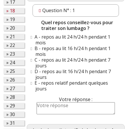
»
17
Question N° : 1
»
18
»
19
Quel repos conseillez-vous pour
»
20
traiter son lumbago ?
»
21
A - repos au lit 24 h/24 h pendant 1
mois
»
22
B - repos au lit 16 h/24 h pendant 1
»
23
mois
C - repos au lit 24 h/24 h pendant 7
»
24
jours
»
25
D - repos au lit 16 h/24 h pendant 7
jours
»
26
E - repos relatif pendant quelques
»
27
jours
»
28
Votre réponse :
»
29
»
30
»
31